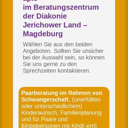
im Beratungszentrum
der Diakonie
Jerichower Land –
Magdeburg
Wählen Sie aus den beiden
Angeboten. Sollten Sie unsicher
bei der Auswahl sein, so können
Sie uns gerne zu den
Sprechzeiten kontaktieren.
Paarberatung im Rahmen von
Schwangerschaft
, (unerfüllten
oder unterschiedlichem)
Kinderwunsch, Familienplanung
und für Paare und
Einzelpersonen mit Kind(-ern)