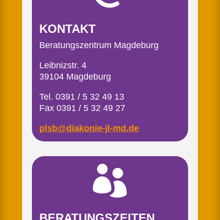
KONTAKT
Beratungszentrum Magdeburg
Leibnizstr. 4
39104 Magdeburg
Tel. 0391 / 5 32 49 13
Fax 0391 / 5 32 49 27
plsb@diakonie-jl-md.de

BERATUNGSZEITEN