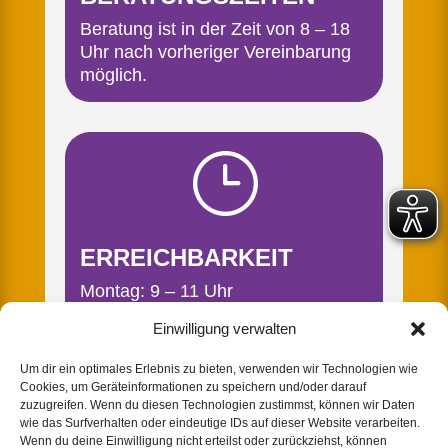
Beratung ist in der Zeit von 8 – 18
Uhr nach vorheriger Vereinbarung
möglich.
}
ERREICHBARKEIT
Montag: 9 – 11 Uhr
Dienstag: 9 – 11 Uhr + 14 – 15 Uhr
Einwilligung verwalten
Donnerstag: 9 – 11 Uhr + 14 – 16
Uhr
Um dir ein optimales Erlebnis zu bieten, verwenden wir Technologien wie
Cookies, um Geräteinformationen zu speichern und/oder darauf
Da unser Telefon nicht durchgängig
zuzugreifen. Wenn du diesen Technologien zustimmst, können wir Daten
besetzt ist, nutzen Sie bitte den
wie das Surfverhalten oder eindeutige IDs auf dieser Website verarbeiten.
Wenn du deine Einwilligung nicht erteilst oder zurückziehst, können
Anrufbeantworter.