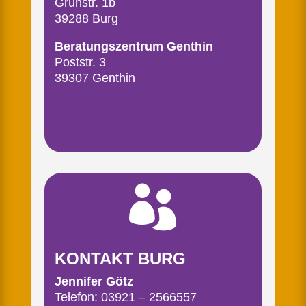
Grünstr. 1b
39288 Burg
Beratungszentrum Genthin
Poststr. 3
39307 Genthin

KONTAKT BURG
Jennifer Götz
Telefon: 03921 – 2566557