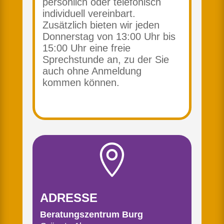
persönlich oder telefonisch
individuell vereinbart.
Zusätzlich bieten wir jeden
Donnerstag von 13:00 Uhr bis
15:00 Uhr eine freie
Sprechstunde an, zu der Sie
auch ohne Anmeldung
kommen können.

ADRESSE
Beratungszentrum Burg