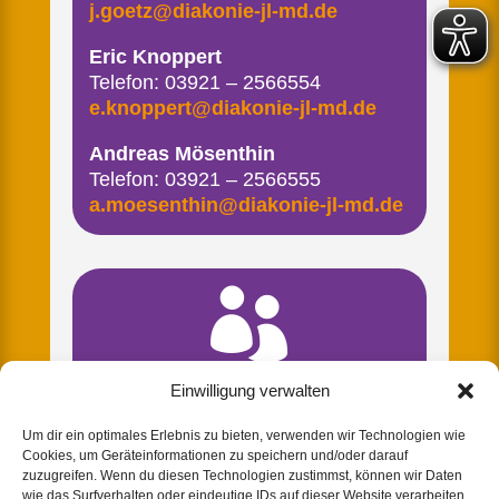
j.goetz@diakonie-jl-md.de
Eric Knoppert
Telefon: 03921 – 2566554
e.knoppert@diakonie-jl-md.de
Andreas Mösenthin
Telefon: 03921 – 2566555
a.moesenthin@diakonie-jl-md.de

Einwilligung verwalten
KONTAKT GENTHIN
Um dir ein optimales Erlebnis zu bieten, verwenden wir Technologien wie
Jennifer Götz
Cookies, um Geräteinformationen zu speichern und/oder darauf
Telefon: 03921 – 2566557
zuzugreifen. Wenn du diesen Technologien zustimmst, können wir Daten
Telefon: 03933 – 9489498
wie das Surfverhalten oder eindeutige IDs auf dieser Website verarbeiten.